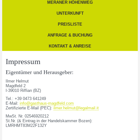
MERANER HÖHENWEG
UNTERKUNFT
PREISLISTE
ANFRAGE & BUCHUNG
KONTAKT & ANREISE
Impressum
Eigentümer und Herausgeber:
Ilmer Helmut
Magdfeld 2
I-39010 Riffian (BZ)
Tel.: +39 0473 641249
E-Mail:
info@gasthaus-magdfeld.com
Zertifizierte E-Mail (PEC):
ilmer.helmut@legalmail.it
MwSt. Nr. 02546920212
St.Nr. (& Eintrag in der Handelskammer Bozen):
LMRHMT83M22F132Y